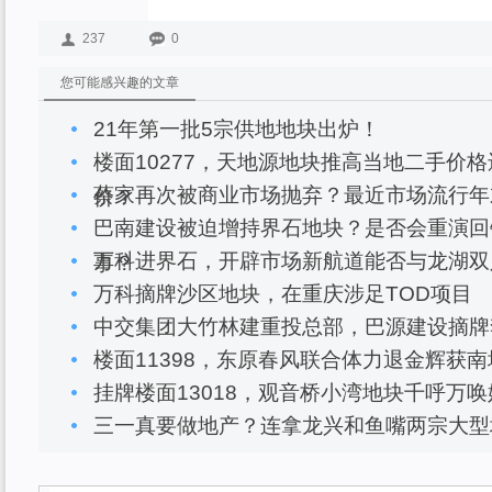
237
0
您可能感兴趣的文章
21年第一批5宗供地地块出炉！
楼面10277，天地源地块推高当地二手价
蔡家再次被商业市场抛弃？最近市场流行年
价？
巴南建设被迫增持界石地块？是否会重演回
万科进界石，开辟市场新航道能否与龙湖双
事？
万科摘牌沙区地块，在重庆涉足TOD项目
中交集团大竹林建重投总部，巴源建设摘牌
楼面11398，东原春风联合体力退金辉获
挂牌楼面13018，观音桥小湾地块千呼万
三一真要做地产？连拿龙兴和鱼嘴两宗大型