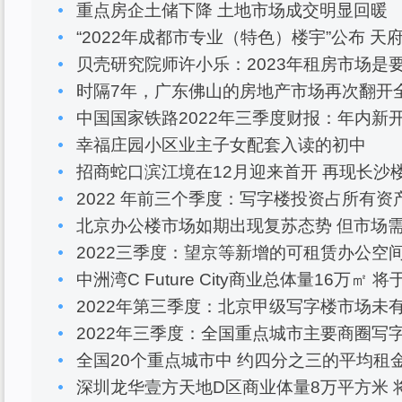
重点房企土储下降 土地市场成交明显回暖
“2022年成都市专业（特色）楼宇”公布 
贝壳研究院师许小乐：2023年租房市场是
时隔7年，广东佛山的房地产市场再次翻开
中国国家铁路2022年三季度财报：年内新
幸福庄园小区业主子女配套入读的初中
招商蛇口滨江境在12月迎来首开 再现长沙
2022 年前三个季度：写字楼投资占所有资
北京办公楼市场如期出现复苏态势 但市场
2022三季度：望京等新增的可租赁办公空
中洲湾C Future City商业总体量16万㎡ 
2022年第三季度：北京甲级写字楼市场未
2022年三季度：全国重点城市主要商圈写字
全国20个重点城市中 约四分之三的平均租
深圳龙华壹方天地D区商业体量8万平方米 将