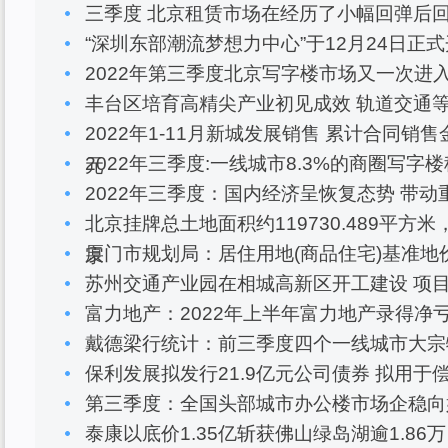
三季度 北京租赁市场在经历了小幅回弹后
“深圳东部潮流梦想力中心”于12月24日正式
2022年第三季度北京写字楼市场又一次进
丰台区培育高精尖产业初见成效 轨道交通
2022年1-11月新城发展销售 累计合同销售金
2022年三季度:一线城市8.3%的商圈写字
元
2022年三季度：国内经济呈恢复态势 带
北京挂牌总土地面积约119730.489平方米
厦门市规划局：居住用地(商品住宅)基准地
宗
苏州交通产业园在相城高新区开工建设 项目
富力地产：2022年上半年富力地产录得净亏损
戴德梁行统计：前三季度四个一线城市大宗物
保利发展拟发行21.9亿元公司债券 拟用
第三季度：全国头部城市办公楼市场企稳向
泰康以底价1.35亿斩获佛山绿岛湖逾1.8