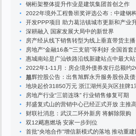
钢桁架整体提升作业是建筑集团首创之作
2022年境外工程鲁班奖评选公布：中建钢
开发PPP项目 助力葛沽镇城市更新和产业
深耕融入 国家发展大局中的新世界
房产经从线下销售转型为线上垂直带货主播
房地产“金融16条”“三支箭”等利好 全国首套
惠城南站是广汕铁路沿线新建站点中最大站点
2022年1-11月：房企境外债券发行总额约2
旭辉控股公告：出售旭辉永升服务股份及债
最
地块起价31850万元 浙江湖州吴兴区挂牌
房地产行业“三箭连珠” 行业销售修复可期
邦盛复式山的营销中心已经正式开放 主推
财联社消息：武汉二环外新房 将解除限购
双12飓惠燃场 安家一步到位
首批“央地合作”增信新模式的落地 推动重