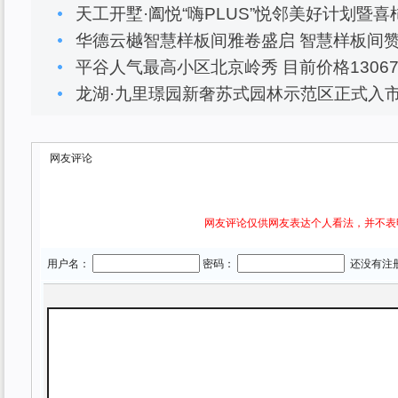
天工开墅·阖悦“嗨PLUS”悦邻美好计划暨
华德云樾智慧样板间雅卷盛启 智慧样板间
平谷人气最高小区北京岭秀 目前价格13067
龙湖·九里璟园新奢苏式园林示范区正式入