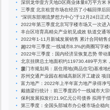
深圳龙华壹方天地D区商业体量8万平方米 将
三季度 北京租赁市场在经历了小幅回弹后
“深圳东部潮流梦想力中心”于12月24日正式
2022年第三季度北京写字楼市场又一次进
丰台区培育高精尖产业初见成效 轨道交通
2022年1-11月新城发展销售 累计合同销售金
2022年三季度:一线城市8.3%的商圈写字
元
2022年三季度：国内经济呈恢复态势 带
北京挂牌总土地面积约119730.489平方米
厦门市规划局：居住用地(商品住宅)基准地
宗
苏州交通产业园在相城高新区开工建设 项目
富力地产：2022年上半年富力地产录得净亏损
戴德梁行统计：前三季度四个一线城市大宗物
保利发展拟发行21.9亿元公司债券 拟用
第三季度：全国头部城市办公楼市场企稳向