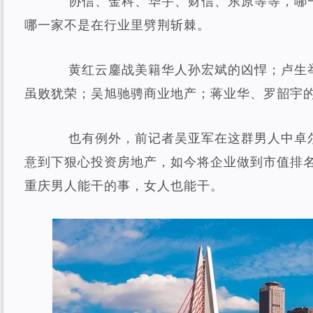
协信、金科、华宇、财信、东原等等，哪一
哪一家不是在行业里劈荆斩棘。
黄红云鏖战美籍华人孙宏斌的凶悍；卢生举
虽败犹荣；吴旭驰骋商业地产；蒋业华、罗韶宇
也有例外，前记者吴亚军在这群男人中卓尔
意到下狠心投资房地产，如今将企业做到市值排
重庆男人能干的事，女人也能干。