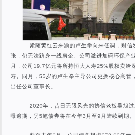
紧随黄红云来渝的卢生举向来低调，财信发
张，仍无法跻身一线房企。公司激进加码环保产业
月，公司19.7亿元将所持恒大人寿25%股权卖
寿。同月，55岁的卢生举主导公司更换核心高管
出任公司董事长。
2020年，昔日无限风光的协信老板吴旭过
曝逾期，另5笔债券将在今年3月至9月陆续到期。