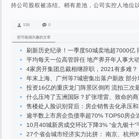
持公司股权被冻结。稍有差池，公司实控人地位
536
0
您可能感兴趣的文章
刷新历史纪录！一季度50城卖地超7000亿 
平均每天一位高管辞任 地产界开年人事大
4家房开集团总裁相继辞职，2021有多难？
年末上海、广州等7城密集出落户新政 部分
投资16亿的重庆龙门阵景区倒闭 流拍三次最
什么压垮了五洲国际？扩张埋雷、致命的商
售楼处人脸识别背后：房企销售去化承压和
逾半数上市房企负债率超70% TOP50房企
10月40城新房成交环比下降3% “金九银十
27个省会城市经济实力比拼： 南京、杭州